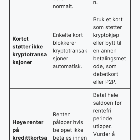
n.
normalt.
Bruk et kort
som støtter
Enkelte kort
kryptokjøp
Kortet
blokkerer
eller bytt til
støtter ikke
kryptotransak
en annen
kryptotransa
sjoner
betalingsmet
ksjoner
automatisk.
ode, som
debetkort
eller P2P.
Betal hele
saldoen før
rentefri
Renten
periode
Høye renter
påløper hvis
utløper.
på
beløpet ikke
Vurder å
kredittkortsa
betales innen