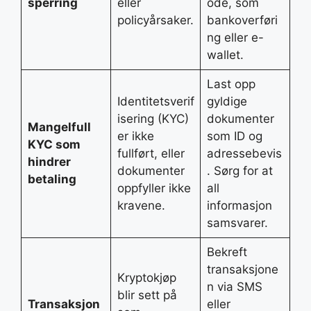
sperring
eller
ode, som
policyårsaker.
bankoverføri
ng eller e-
wallet.
Last opp
Identitetsverif
gyldige
isering (KYC)
dokumenter
Mangelfull
er ikke
som ID og
KYC som
fullført, eller
adressebevis
hindrer
dokumenter
. Sørg for at
betaling
oppfyller ikke
all
kravene.
informasjon
samsvarer.
Bekreft
transaksjone
Kryptokjøp
n via SMS
blir sett på
Transaksjon
eller