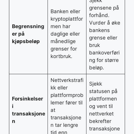
Sjekk
grensene på
Banken eller
forhånd.
kryptoplattfor
Vurder å øke
Begrensning
men har
bankens
er på
daglige eller
grense eller
kjøpsbeløp
månedlige
bruk
grenser for
bankoverføri
kortbruk.
ng for større
beløp.
Nettverkstrafi
Sjekk
kk eller
statusen på
plattformprob
Forsinkelser
plattformen
lemer fører til
i
og vent til
at
transaksjone
nettverket
transaksjone
n
bekrefter
n tar lengre
transaksjone
tid enn