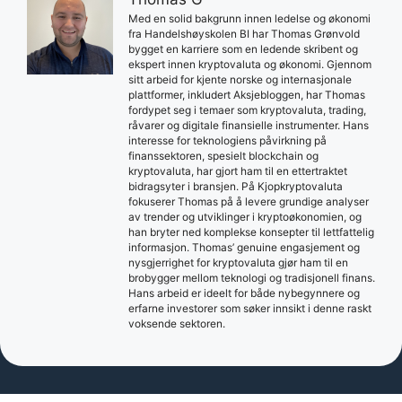
Med en solid bakgrunn innen ledelse og økonomi
fra Handelshøyskolen BI har Thomas Grønvold
bygget en karriere som en ledende skribent og
ekspert innen kryptovaluta og økonomi. Gjennom
sitt arbeid for kjente norske og internasjonale
plattformer, inkludert Aksjebloggen, har Thomas
fordypet seg i temaer som kryptovaluta, trading,
råvarer og digitale finansielle instrumenter. Hans
interesse for teknologiens påvirkning på
finanssektoren, spesielt blockchain og
kryptovaluta, har gjort ham til en ettertraktet
bidragsyter i bransjen. På Kjopkryptovaluta
fokuserer Thomas på å levere grundige analyser
av trender og utviklinger i kryptoøkonomien, og
han bryter ned komplekse konsepter til lettfattelig
informasjon. Thomas’ genuine engasjement og
nysgjerrighet for kryptovaluta gjør ham til en
brobygger mellom teknologi og tradisjonell finans.
Hans arbeid er ideelt for både nybegynnere og
erfarne investorer som søker innsikt i denne raskt
voksende sektoren.