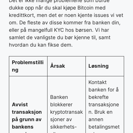
Det er ikke mange problemene som burde
dukke opp når du skal kjøpe Bitcoin med
kredittkort, men det er noen kjente issues vi vet
om. De fleste av disse kommer fra banken din,
eller på mangelfull KYC hos børsen. Vi har
samlet de vanligste du bør kjenne til, samt
hvordan du kan fikse dem.
Problemstilli
Årsak
Løsning
ng
Kontakt
banken for å
Banken
bekrefte
Avvist
blokkerer
transaksjone
transaksjon
kryptotransak
n. Bruk en
på grunn av
sjoner av
annen
bankens
sikkerhets-
betalingsmet